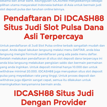
sesama dan antar bank. keunggulan IDCASH88 menjadikannya sebagai
pilihan utama masyarakat Indonesia bahkan di Asia untuk bermain judi
slot deposit pulsa dan taruhan online lainnya.
Pendaftaran Di IDCASH88
Situs Judi Slot Pulsa Dana
Asli Terpercaya
Untuk pendaftaran di Judi Slot Pulsa online terbaik sangatlah mudah dan
cepat. Anda dapat lakukan langsung melalui menu DAFTAR, anda bisa
langsung mengisi formulir pendaftaran yang ada pada menu daftar.
Setelah melakukan pendaftaran di situs slot deposit dana terpercaya ini
anda bisa langsung melakukan pengisian saldo dan bermain permainan
yang anda inginkan. Untuk deposit minimal hanya 10.000 dan untuk
withdraw minimal 20.000. IDCASH88 juga merupakan situs slot deposit
pulsa yang meyediakan rate yang tinggi. Untuk proses deposit dan
withdraw juga dijamin sangat cepat, semua itu dilakukan untuk
meningkatkan kenyamanna bermain anda.
IDCASH88 Situs Judi
Dengan Provider