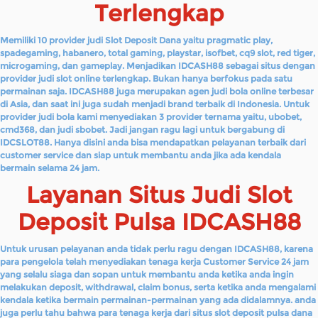
Terlengkap
Memiliki 10 provider judi Slot Deposit Dana yaitu pragmatic play,
spadegaming, habanero, total gaming, playstar, isofbet, cq9 slot, red tiger,
microgaming, dan gameplay. Menjadikan IDCASH88 sebagai situs dengan
provider judi slot online terlengkap. Bukan hanya berfokus pada satu
permainan saja. IDCASH88 juga merupakan agen judi bola online terbesar
di Asia, dan saat ini juga sudah menjadi brand terbaik di Indonesia. Untuk
provider judi bola kami menyediakan 3 provider ternama yaitu, ubobet,
cmd368, dan judi sbobet. Jadi jangan ragu lagi untuk bergabung di
IDCSLOT88. Hanya disini anda bisa mendapatkan pelayanan terbaik dari
customer service dan siap untuk membantu anda jika ada kendala
bermain selama 24 jam.
Layanan Situs Judi Slot
Deposit Pulsa IDCASH88
Untuk urusan pelayanan anda tidak perlu ragu dengan IDCASH88, karena
para pengelola telah menyediakan tenaga kerja Customer Service 24 jam
yang selalu siaga dan sopan untuk membantu anda ketika anda ingin
melakukan deposit, withdrawal, claim bonus, serta ketika anda mengalami
kendala ketika bermain permainan-permainan yang ada didalamnya. anda
juga perlu tahu bahwa para tenaga kerja dari situs slot deposit pulsa dana