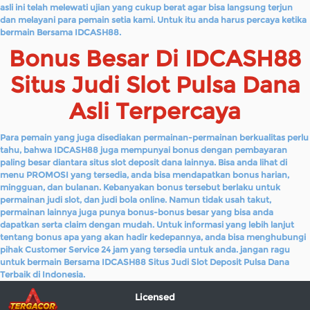
asli ini telah melewati ujian yang cukup berat agar bisa langsung terjun
dan melayani para pemain setia kami. Untuk itu anda harus percaya ketika
bermain Bersama IDCASH88.
Bonus Besar Di IDCASH88
Situs Judi Slot Pulsa Dana
Asli Terpercaya
Para pemain yang juga disediakan permainan-permainan berkualitas perlu
tahu, bahwa IDCASH88 juga mempunyai bonus dengan pembayaran
paling besar diantara situs slot deposit dana lainnya. Bisa anda lihat di
menu PROMOSI yang tersedia, anda bisa mendapatkan bonus harian,
mingguan, dan bulanan. Kebanyakan bonus tersebut berlaku untuk
permainan judi slot, dan judi bola online. Namun tidak usah takut,
permainan lainnya juga punya bonus-bonus besar yang bisa anda
dapatkan serta claim dengan mudah. Untuk informasi yang lebih lanjut
tentang bonus apa yang akan hadir kedepannya, anda bisa menghubungi
pihak Customer Service 24 jam yang tersedia untuk anda. jangan ragu
untuk bermain Bersama IDCASH88 Situs Judi Slot Deposit Pulsa Dana
Terbaik di Indonesia.
Licensed