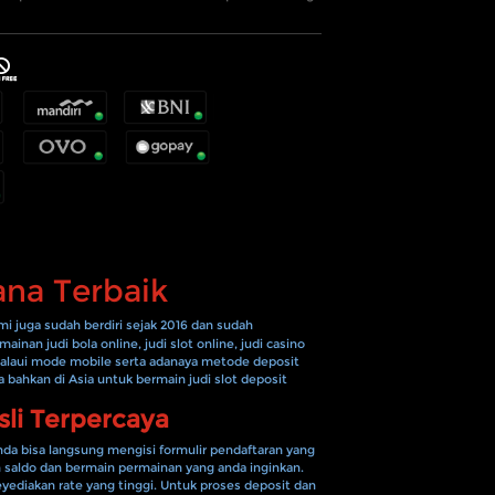
ana Terbaik
i juga sudah berdiri sejak 2016 dan sudah
an judi bola online, judi slot online, judi casino
elalaui mode mobile serta adanaya metode deposit
 bahkan di Asia untuk bermain judi slot deposit
sli Terpercaya
nda bisa langsung mengisi formulir pendaftaran yang
n saldo dan bermain permainan yang anda inginkan.
ediakan rate yang tinggi. Untuk proses deposit dan