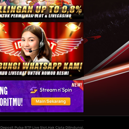
Deposit Pulsa RTP Live Slot.Hak Cipta Dilindungi.